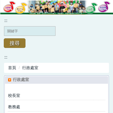
跳
到
主
:::
要
內
容
區
搜尋
:::
學校簡介
首頁
行政處室
行政處室
行政處室
榮譽金榜
班級網頁
校長室
牡丹幼兒園
教務處