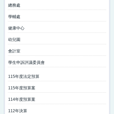
牡丹facebook
總務處
牡丹家庭教育活動fb
學輔處
牡丹母語日
健康中心
牡丹附幼母語教學網
幼兒園
牡丹英語日
會計室
課程計畫專區
學生申訴評議委員會
公開授課專區
115年度法定預算
防災教育專區
115年度預算案
家庭教育專區網頁
114年度預算案
主題閱讀區
112年決算