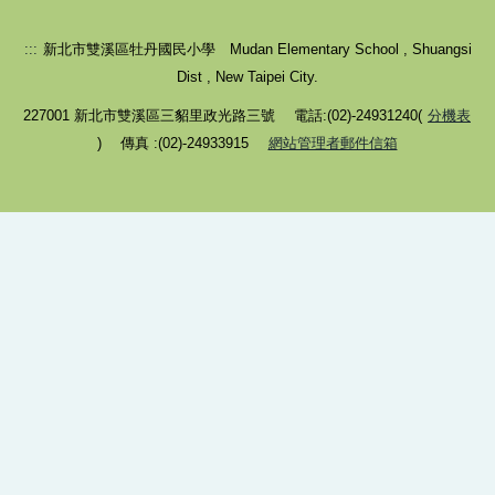
牡丹facebook
:::
新北市雙溪區牡丹國民小學 Mudan Elementary School , Shuangsi
牡丹家庭教育活動fb
Dist , New Taipei City.
牡丹母語日
227001 新北市雙溪區三貂里政光路三號 電話:(02)-24931240(
分機表
) 傳真 :(02)-24933915
網站管理者郵件信箱
牡丹附幼母語教學網
牡丹英語日
課程計畫專區
公開授課專區
防災教育專區
家庭教育專區網頁
主題閱讀區