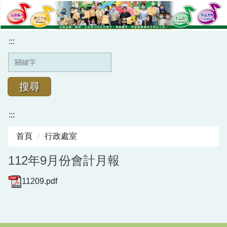
跳
到
主
:::
要
內
容
區
搜尋
:::
學校簡介
首頁
行政處室
行政處室
112年9月份會計月報
榮譽金榜
11209.pdf
班級網頁
牡丹幼兒園