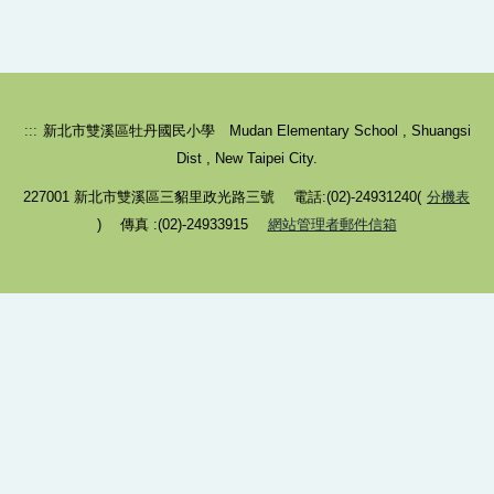
牡丹facebook
牡丹家庭教育活動fb
牡丹母語日
:::
新北市雙溪區牡丹國民小學 Mudan Elementary School , Shuangsi
牡丹附幼母語教學網
Dist , New Taipei City.
227001 新北市雙溪區三貂里政光路三號 電話:(02)-24931240(
分機表
牡丹英語日
) 傳真 :(02)-24933915
網站管理者郵件信箱
課程計畫專區
公開授課專區
防災教育專區
家庭教育專區網頁
主題閱讀區