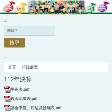
跳
到
主
:::
要
內
容
區
搜尋
:::
學校簡介
首頁
行政處室
行政處室
112年決算
榮譽金榜
平衡表.pdf
班級網頁
現金流量表.pdf
牡丹幼兒園
基金來源、用途及餘絀表.pdf