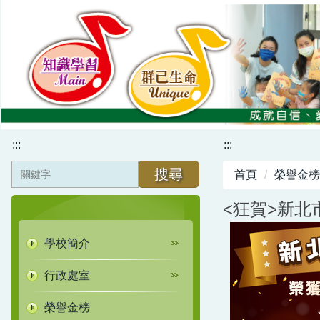
跳
到
主
要
內
容
區
:::
:::
搜尋
首頁
榮譽金榜
<狂賀>新北
學校簡介
行政處室
榮譽金榜